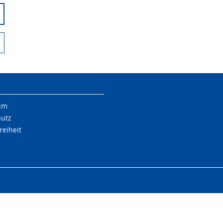
um
hutz
reiheit