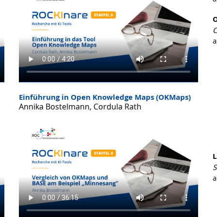
O
C
a
Einführung in Open Knowledge Maps (OKMaps)
Annika Bostelmann, Cordula Rath
L
S
a