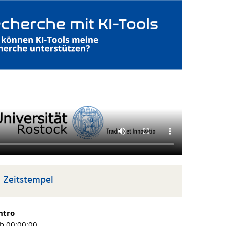
Zeitstempel
ntro
b 00:00:00