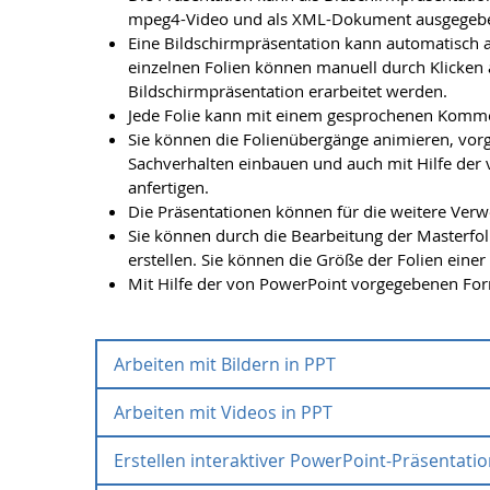
mpeg4-Video und als XML-Dokument ausgegeb
Eine Bildschirmpräsentation kann automatisch a
einzelnen Folien können manuell durch Klicken
Bildschirmpräsentation erarbeitet werden.
Jede Folie kann mit einem gesprochenen Komm
Sie können die Folienübergänge animieren, vor
Sachverhalten einbauen und auch mit Hilfe der 
anfertigen.
Die Präsentationen können für die weitere Ver
Sie können durch die Bearbeitung der Masterfol
erstellen. Sie können die Größe der Folien einer
Mit Hilfe der von PowerPoint vorgegebenen For
Arbeiten mit Bildern in PPT
Arbeiten mit Videos in PPT
Arbeiten mit Bildern in PPT
Einfügen und Bearbeiten von Bildern
Erstellen interaktiver PowerPoint-Präsentati
Arbeiten mit Videos in PPT