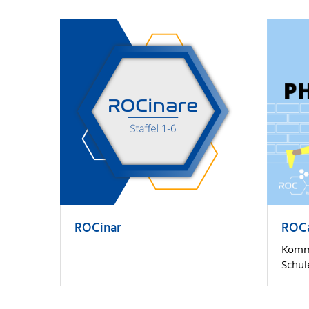
ROCinar
ROC
Kommt
Schule