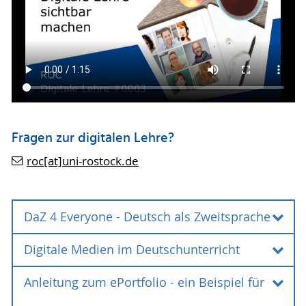
Fragen zur digitalen Lehre?
roc[at]uni-rostock.de
DaZ 4 Everyone - Deutsch als Zweitsprache
Digitale Medien im Deutschunterricht
DaZ 4 Everyone - Deutsch als
Zweitsprache
Anleitung zum ePortfolio - ein Beispiel für
Digitale Medien im