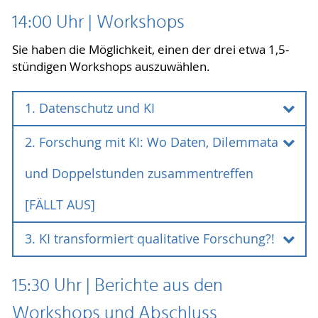
14:00 Uhr | Workshops
Sie haben die Möglichkeit, einen der drei etwa 1,5-
stündigen Workshops auszuwählen.
1. Datenschutz und KI
2. Forschung mit KI: Wo Daten, Dilemmata
1. Datenschutz und KI
und Doppelstunden zusammentreffen
Dr. Katja Fröhlich und Dr. Emanuel Nestler
(Universität Rostock)
[FÄLLT AUS]
Der Workshop beleuchtet, wie KI in der
3. KI transformiert qualitative Forschung?!
bildungswissenschaftlichen Forschung sinnvoll
2. Forschung mit KI: Wo Daten,
eingesetzt werden kann. Im Dialog zwischen den
Dilemmata und Doppelstunden
Teilnehmer:innen, der Datenschutzbeauftragten
3. KI transformiert qualitative
15:30 Uhr | Berichte aus den
der Universität Rostock und mit einem
zusammentreffen [FÄLLT AUS]
Forschung?!
Workshops und Abschluss
konkreten Forschungsbeispiel aus der